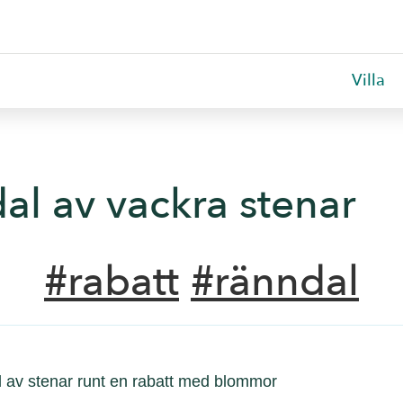
Villa
al av vackra stenar
#rabatt
#ränndal