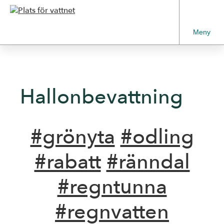
Meny
Hallonbevattning
#grönyta
#odling
#rabatt
#ränndal
#regntunna
#regnvatten