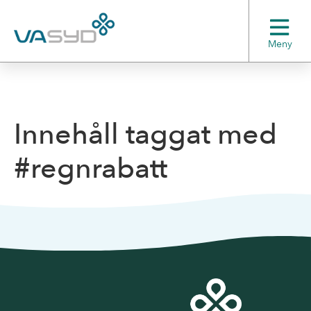
Meny
Innehåll taggat med
#regnrabatt