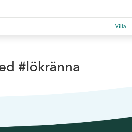
Villa
med #lökränna