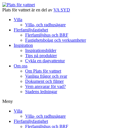
Plats för vattnet är en del av
VA SYD
Villa
Villa- och radhusägare
Flerfamiljsfastighet
Flerfamiljshus och BRF
Fastighetsbolag och verksamheter
Inspiration
Inspirationsbilder
Tips på produkter
Cykla en dagvattentur
Om oss
Om Plats för vattnet
Vanliga frågor och svar
Dokument och filmer
Vem ansvarar för vad?
Stadens ledningar
Meny
Villa
Villa- och radhusägare
Flerfamiljsfastighet
Flerfamiljshus och BRF