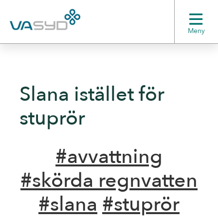
Meny
Slana istället för
stuprör
#avvattning
#skörda regnvatten
#slana
#stuprör