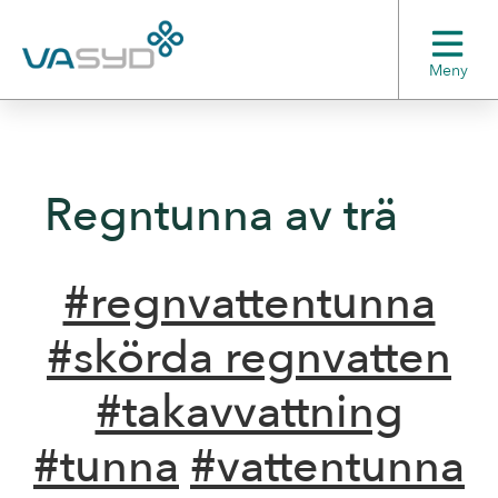
Meny
Regntunna av trä
#regnvattentunna
#skörda regnvatten
#takavvattning
#tunna
#vattentunna