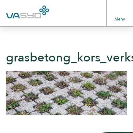
Meny
grasbetong_kors_ver