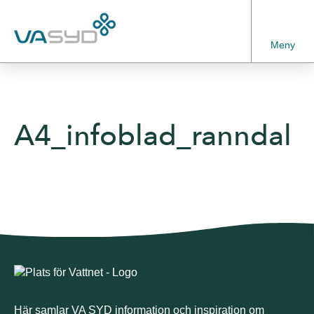
Meny
A4_infoblad_ranndal
Här samlar VA SYD information och inspiration om