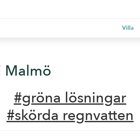
Villa
i Malmö
#gröna lösningar
#skörda regnvatten