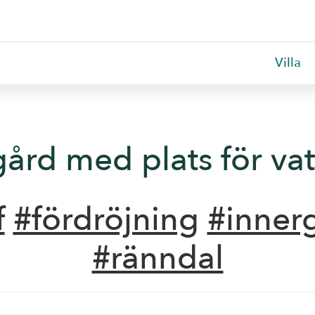
Villa
gård med plats för vat
f
#fördröjning
#inner
#ränndal