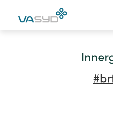
Inner
#br