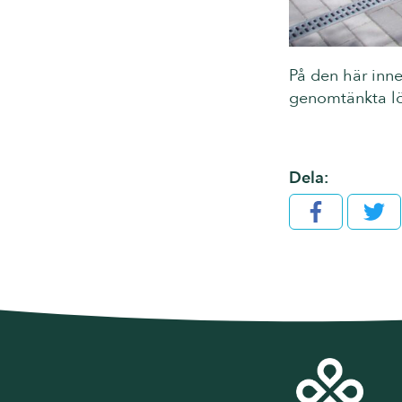
På den här inne
genomtänkta l
Dela:
Facebook
Twit