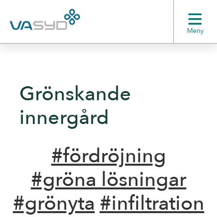
Meny
Grönskande
innergård
#fördröjning
#gröna lösningar
#grönyta
#infiltration