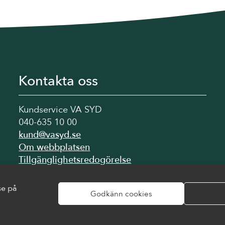
Kontakta oss
Kundservice VA SYD
040-635 10 00
kund@vasyd.se
Om webbplatsen
Tillgänglighetsredogörelse
Hantera medgivande
se på
Godkänn cookies