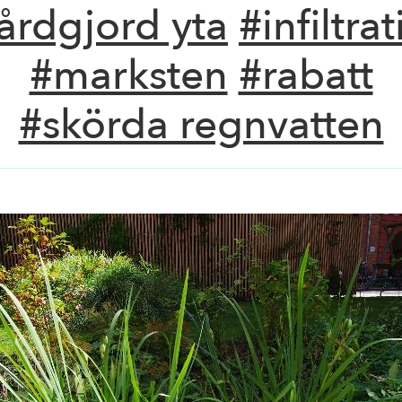
årdgjord yta
#infiltra
#marksten
#rabatt
#skörda regnvatten