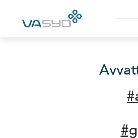
Avvatt
#
#g