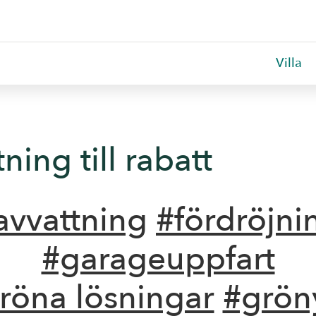
Villa
ning till rabatt
avvattning
#fördröjni
#garageuppfart
röna lösningar
#grön