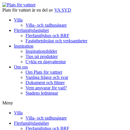
Plats för vattnet är en del av
VA SYD
Villa
Villa- och radhusägare
Flerfamiljsfastighet
Flerfamiljshus och BRF
Fastighetsbolag och verksamheter
Inspiration
Inspirationsbilder
Tips på produkter
Cykla en dagvattentur
Om oss
Om Plats för vattnet
Vanliga frågor och svar
Dokument och filmer
Vem ansvarar för vad?
Stadens ledningar
Meny
Villa
Villa- och radhusägare
Flerfamiljsfastighet
Flerfamiljshus och BRF