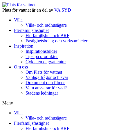
Plats för vattnet är en del av
VA SYD
Villa
Villa- och radhusägare
Flerfamiljsfastighet
Flerfamiljshus och BRF
Fastighetsbolag och verksamheter
Inspiration
Inspirationsbilder
Tips på produkter
Cykla en dagvattentur
Om oss
Om Plats för vattnet
Vanliga frågor och svar
Dokument och filmer
Vem ansvarar för vad?
Stadens ledningar
Meny
Villa
Villa- och radhusägare
Flerfamiljsfastighet
Flerfamiljshus och BRF