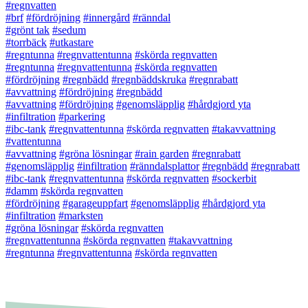
#regnvatten
#brf
#fördröjning
#innergård
#ränndal
#grönt tak
#sedum
#torrbäck
#utkastare
#regntunna
#regnvattentunna
#skörda regnvatten
#regntunna
#regnvattentunna
#skörda regnvatten
#fördröjning
#regnbädd
#regnbäddskruka
#regnrabatt
#avvattning
#fördröjning
#regnbädd
#avvattning
#fördröjning
#genomsläpplig
#hårdgjord yta
#infiltration
#parkering
#ibc-tank
#regnvattentunna
#skörda regnvatten
#takavvattning
#vattentunna
#avvattning
#gröna lösningar
#rain garden
#regnrabatt
#genomsläpplig
#infiltration
#ränndalsplattor
#regnbädd
#regnrabatt
#ibc-tank
#regnvattentunna
#skörda regnvatten
#sockerbit
#damm
#skörda regnvatten
#fördröjning
#garageuppfart
#genomsläpplig
#hårdgjord yta
#infiltration
#marksten
#gröna lösningar
#skörda regnvatten
#regnvattentunna
#skörda regnvatten
#takavvattning
#regntunna
#regnvattentunna
#skörda regnvatten