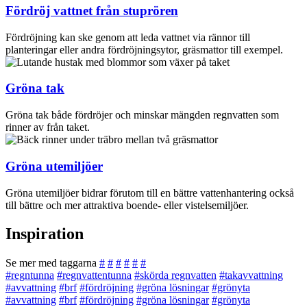
Fördröj vattnet från stuprören
Fördröjning kan ske genom att leda vattnet via rännor till
planteringar eller andra fördröjningsytor, gräsmattor till exempel.
Gröna tak
Gröna tak både fördröjer och minskar mängden regnvatten som
rinner av från taket.
Gröna utemiljöer
Gröna utemiljöer bidrar förutom till en bättre vattenhantering också
till bättre och mer attraktiva boende- eller vistelsemiljöer.
Inspiration
Se mer med taggarna
#
#
#
#
#
#
#regntunna
#regnvattentunna
#skörda regnvatten
#takavvattning
#avvattning
#brf
#fördröjning
#gröna lösningar
#grönyta
#avvattning
#brf
#fördröjning
#gröna lösningar
#grönyta